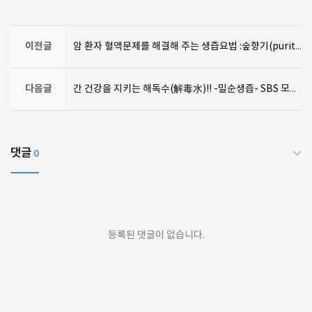
이전글
암 환자 혈액문제를 해결해 주는 생즙요법 :숲향기(purity260kr)
다음글
간 건강을 지키는 해독수(解毒水)!! -밀순생즙- SBS 모닝와이드에 소개되었습니다.
댓글
0
등록된 댓글이 없습니다.